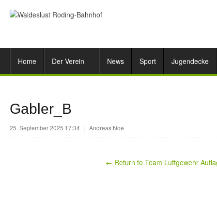
Home
Der Verein
News
Sport
Jugendecke
Gabler_B
25. September 2025 17:34
|
Andreas Noe
← Return to Team Luftgewehr Aufl