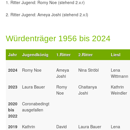
1. Ritter Jugend: Romy Noe (stehend 2.v.r)
2. Ritter Jugend: Ameya Joshi (stehend 2.v.l)
Würdenträger 1956 bis 2024
Jahr
Jugendkönig
1.Ritter
2.Ritter
Liesl
2024
Romy Noe
Ameya
Nina Ströbl
Lena
Joshi
Wittmann
2023
Laura Bauer
Romy
Chaitanya
Kathrin
Noe
Joshi
Weindler
2020
Coronabedingt
bis
ausgefallen
2022
2019
Kathrin
David
Laura Bauer
Lena