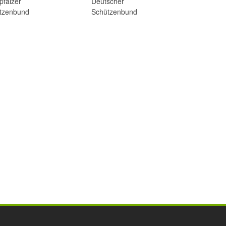
pfälzer
Deutscher
tzenbund
Schützenbund