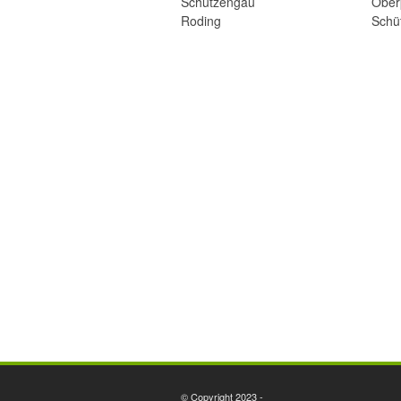
Schützengau
Ober
Roding
Schü
© Copyright 2023 -