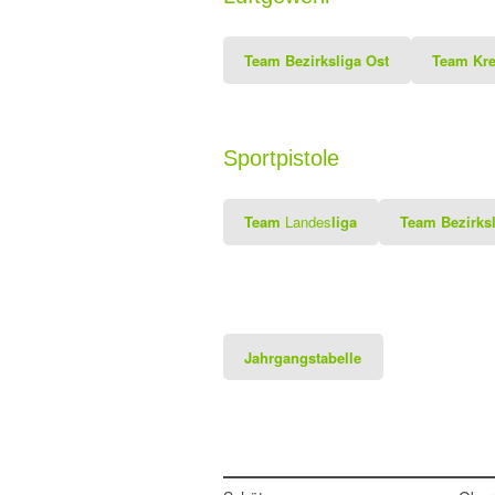
Team Bezirksliga Ost
Team Kre
Sportpistole
Team
Landes
liga
Team Bezirks
Jahrgangstabelle