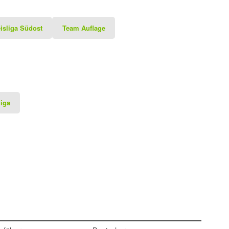
isliga Südost
Team Auflage
liga