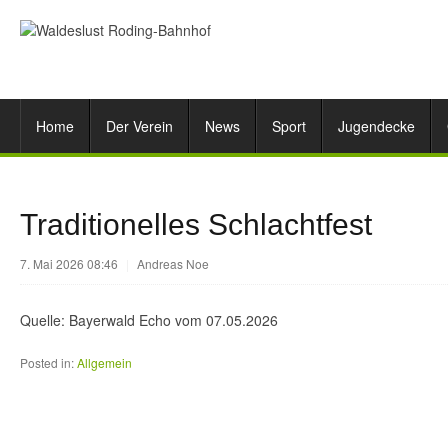
Home
Der Verein
News
Sport
Jugendecke
Traditionelles Schlachtfest
7. Mai 2026 08:46
|
Andreas Noe
Quelle: Bayerwald Echo vom 07.05.2026
Posted in:
Allgemein