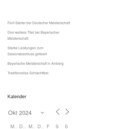
Office 365
Outloo
Fünf Starter bei Deutscher Meisterschaft
Drei weitere Titel bei Bayerischer
Meisterschaft
Starke Leistungen zum
Saisonabschluss gefeiert
Bayerische Meisterschaft in Amberg
Traditionelles Schlachtfest
Kalender
M
D
M
D
F
S
S