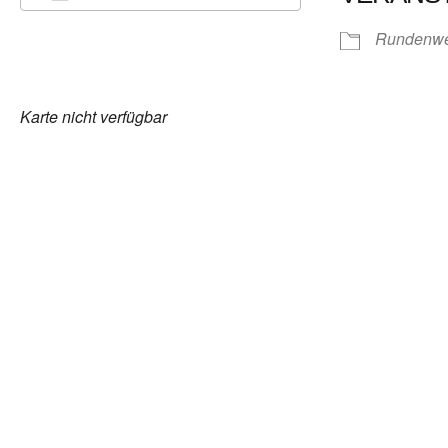
ICS herunterladen
Google Kalender
iCalendar
Office 365
Outlook Live
Rundenwe
Karte nicht verfügbar