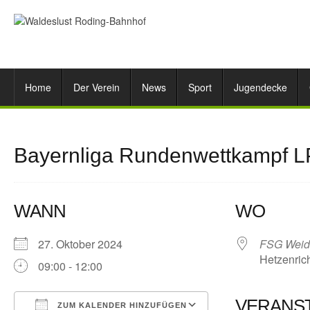
Home
Der Verein
News
Sport
Jugendecke
Bayernliga Rundenwettkampf L
WANN
WO
27. Oktober 2024
FSG Weid
Hetzenric
09:00 - 12:00
VERANS
ZUM KALENDER HINZUFÜGEN