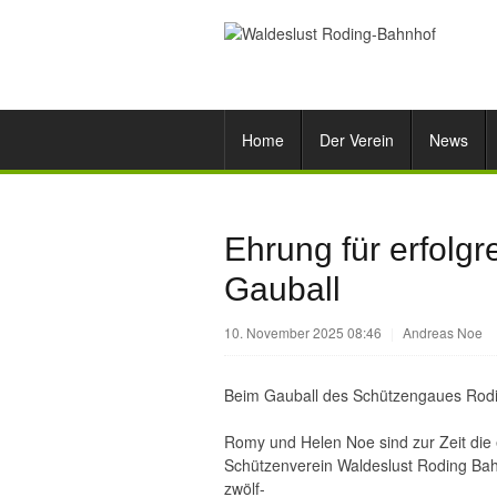
Home
Der Verein
News
Ehrung für erfolg
Gauball
10. November 2025 08:46
|
Andreas Noe
Beim Gauball des Schützengaues Rodi
Romy und Helen Noe sind zur Zeit die
Schützenverein Waldeslust Roding Ba
zwölf-