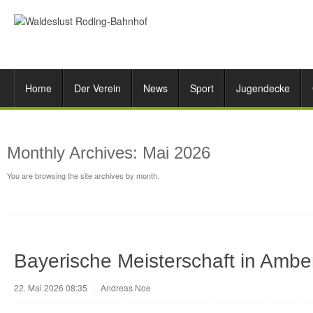
Home
Der Verein
News
Sport
Jugendecke
Monthly Archives:
Mai 2026
You are browsing the site archives by month.
Bayerische Meisterschaft in Ambe
22. Mai 2026 08:35
|
Andreas Noe