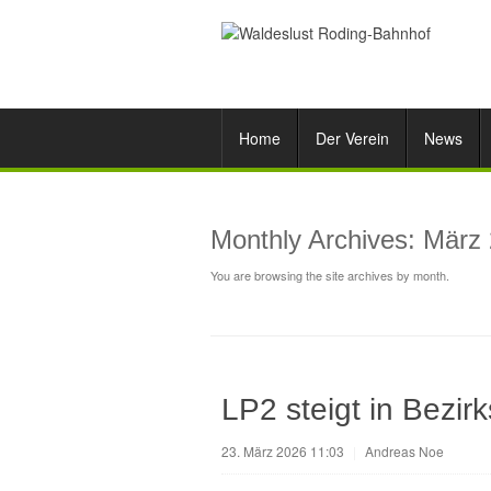
Home
Der Verein
News
Monthly Archives:
März
You are browsing the site archives by month.
LP2 steigt in Bezirk
23. März 2026 11:03
|
Andreas Noe