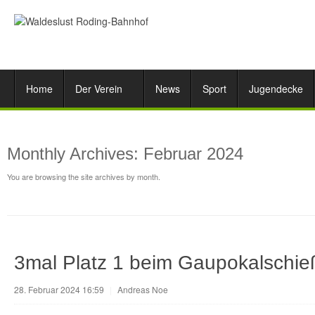
Home
Der Verein
News
Sport
Jugendecke
Monthly Archives:
Februar 2024
You are browsing the site archives by month.
3mal Platz 1 beim Gaupokalschie
28. Februar 2024 16:59
|
Andreas Noe