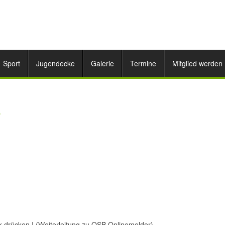
Sport
Jugendecke
Galerie
Termine
Mitglied werden
6
k drücken ! (Weiterleitung zu OSB Onlinemelder)