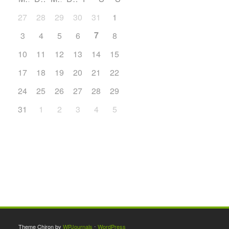
27
28
29
30
31
1
2
7
3
4
5
6
8
9
10
11
12
13
14
15
16
17
18
19
20
21
22
23
24
25
26
27
28
29
30
31
1
2
3
4
5
6
Theme Chiron by
WPJournals
⋅
WordPress