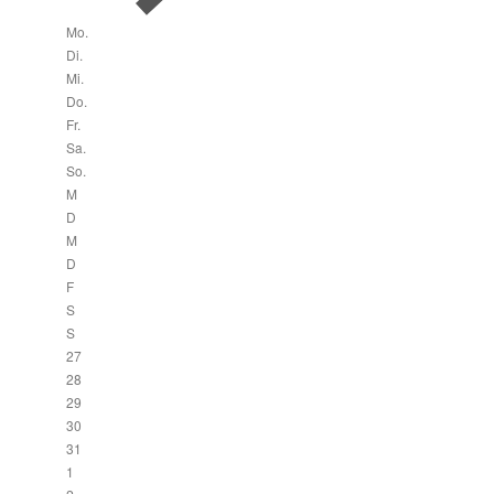
Mo.
Di.
Mi.
Do.
Fr.
Sa.
So.
M
D
M
D
F
S
S
27
28
29
30
31
1