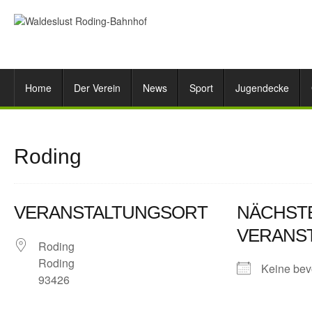
Home
Der Verein
News
Sport
Jugendecke
Roding
VERANSTALTUNGSORT
NÄCHST
VERANS
Roding
Roding
Keine bev
93426