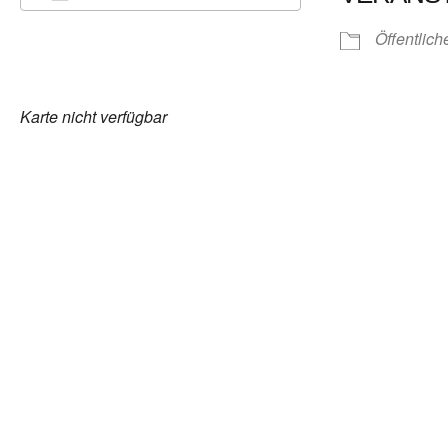
ICS herunterladen
Google Kalender
iCalendar
Office 365
Outlook Live
Öffentlich
Karte nicht verfügbar