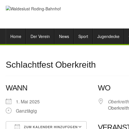
Home
Der Verein
News
Sport
Jugendecke
Schlachtfest Oberkreith
WANN
WO
1. Mai 2025
Oberkreit
Oberkreith
Ganztägig
VERANS
ZUM KALENDER HINZUFÜGEN