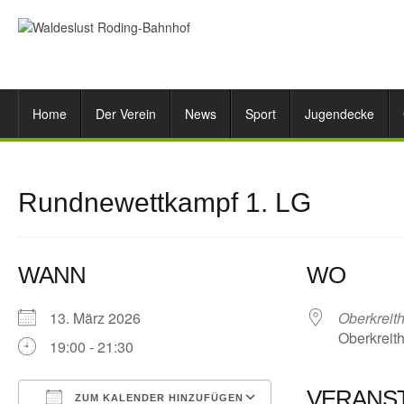
Home
Der Verein
News
Sport
Jugendecke
Rundnewettkampf 1. LG
WANN
WO
13. März 2026
Oberkreit
Oberkreith
19:00 - 21:30
VERANS
ZUM KALENDER HINZUFÜGEN