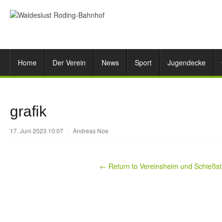
Home
Der Verein
News
Sport
Jugendecke
grafik
17. Juni 2023 10:07
|
Andreas Noe
← Return to Vereinsheim und Schießs