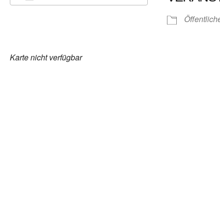
ICS herunterladen
Google Kalender
iCalendar
Office 365
Outlook Live
Öffentlich
Karte nicht verfügbar